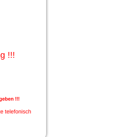
 !!!
geben !!!
te telefonisch